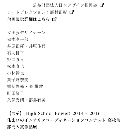
公益財団法人日本デザイン振興会
アートデレクション：
廣村正彰
企画展示詳細はこちら
＜出展デザイナー＞
鬼木孝一郎
井原正揮・井原佳代
石丸耕平
野口直人
松本直也
小林幹也
菓子麻奈美
橋詰俊輔・張 棋敦
町田怜子
久保秀朗・都島有美
【展示】 High School Power! 2014 – 2016
住まいのインテリアコーディネーションコンテスト 高校生
部門入賞作品展