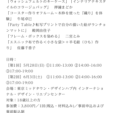
「ウォッシュフェルトのキーケース」「インテリアテキスタ
イルのコラージュバッグ」 押鐘まどか
「コースター作りオフルーム～木枠を使った『織り』を体
験」 牛尾卓巳
「Party Table♪転写プリントで自分の描いた絵がランチョ
ンマットに」 殿岡由佳子
「フレーム・ボックスを染める」 二宮とみ
「エスニック布で作る＜小さな袋＞＋羊毛紐（ひも）作
り」 佐藤千香子
日時：
［第1回］5月28日(日) ①11:00-13:00 ②14:00-16:00
③17:00-19:00
［第2回］6月3日(土) ①11:00-13:00 ②14:00-16:00
③17:00-19:00
会場：東京ミッドタウン・デザインハブ内 インターナショ
ナル・デザイン・リエゾンセンター
対象：18歳以上の方
参加費：3,800円／1回(税込・材料込み)／事前申込および
事前振込制