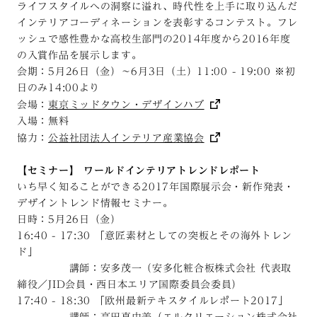
ライフスタイルへの洞察に溢れ、時代性を上手に取り込んだ
インテリアコーディネーションを表彰するコンテスト。フレ
ッシュで感性豊かな高校生部門の2014年度から2016年度
の入賞作品を展示します。
会期：5月26日（金）～6月3日（土）11:00 - 19:00 ※初
日のみ14:00より
会場：
東京ミッドタウン・デザインハブ
入場：無料
協力：
公益社団法人インテリア産業協会
【セミナー】 ワールドインテリアトレンドレポート
いち早く知ることができる2017年国際展示会・新作発表・
デザイントレンド情報セミナー。
日時：5月26日（金）
16:40 - 17:30 「意匠素材としての突板とその海外トレン
ド」
講師：安多茂一（安多化粧合板株式会社 代表取
締役／JID会員・西日本エリア国際委員会委員）
17:40 - 18:30 「欧州最新テキスタイルレポート2017」
講師：高田真由美（エルクリエーション株式会社