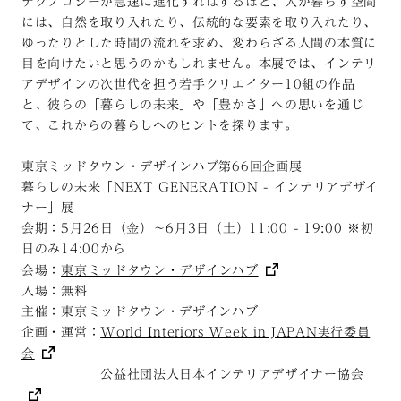
テクノロジーが急速に進化すればするほど、人が暮らす空間
には、自然を取り入れたり、伝統的な要素を取り入れたり、
ゆったりとした時間の流れを求め、変わらざる人間の本質に
目を向けたいと思うのかもしれません。本展では、インテリ
アデザインの次世代を担う若手クリエイター10組の作品
と、彼らの「暮らしの未来」や「豊かさ」への思いを通じ
て、これからの暮らしへのヒントを探ります。
東京ミッドタウン・デザインハブ第66回企画展
暮らしの未来「NEXT GENERATION - インテリアデザイ
ナー」展
会期：5月26日（金）～6月3日（土）11:00 - 19:00 ※初
日のみ14:00から
会場：
東京ミッドタウン・デザインハブ
入場：無料
主催：東京ミッドタウン・デザインハブ
企画・運営：
World Interiors Week in JAPAN実行委員
会
公益社団法人日本インテリアデザイナー協会