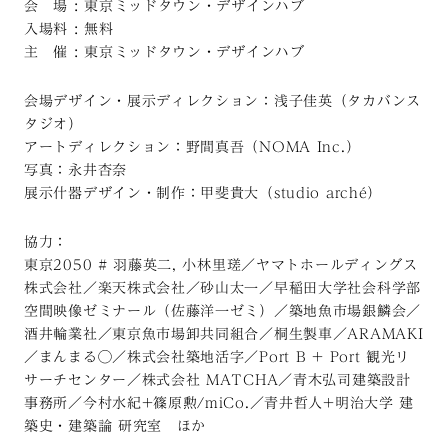
会 場 : 東京ミッドタウン・デザインハブ
入場料 : 無料
主 催 : 東京ミッドタウン・デザインハブ
会場デザイン・展示ディレクション：浅子佳英（タカバンス
タジオ）
アートディレクション：野間真吾（NOMA Inc.）
写真：永井杏奈
展示什器デザイン・制作：甲斐貴大（studio arché）
協力：
東京2050 # 羽藤英二, 小林里瑳／ヤマトホールディングス
株式会社／楽天株式会社／砂山太一／早稲田大学社会科学部
空間映像ゼミナール（佐藤洋一ゼミ）／築地魚市場銀鱗会／
酒井輪業社／東京魚市場卸共同組合／桐生製車／ARAMAKI
／まんまる◯／株式会社築地活字／Port B + Port 観光リ
サーチセンター／株式会社 MATCHA／青木弘司建築設計
事務所／今村水紀+篠原勲/miCo.／青井哲人+明治大学 建
築史・建築論 研究室 ほか