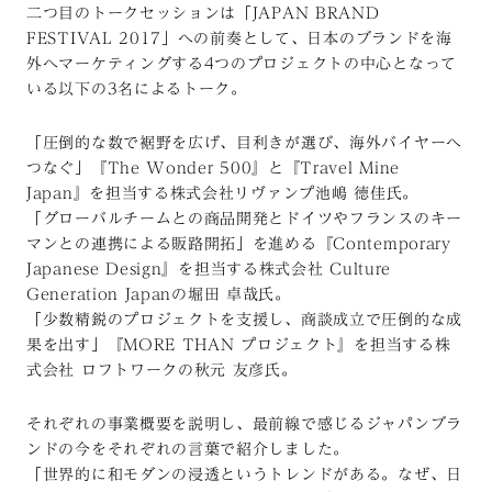
二つ目のトークセッションは「JAPAN BRAND
FESTIVAL 2017」への前奏として、日本のブランドを海
外へマーケティングする4つのプロジェクトの中心となって
いる以下の3名によるトーク。
「圧倒的な数で裾野を広げ、目利きが選び、海外バイヤーへ
つなぐ」『The Wonder 500』と『Travel Mine
Japan』を担当する株式会社リヴァンプ池嶋 徳佳氏。
「グローバルチームとの商品開発とドイツやフランスのキー
マンとの連携による販路開拓」を進める『Contemporary
Japanese Design』を担当する株式会社 Culture
Generation Japanの堀田 卓哉氏。
「少数精鋭のプロジェクトを支援し、商談成立で圧倒的な成
果を出す」『MORE THAN プロジェクト』を担当する株
式会社 ロフトワークの秋元 友彦氏。
それぞれの事業概要を説明し、最前線で感じるジャパンブラ
ンドの今をそれぞれの言葉で紹介しました。
「世界的に和モダンの浸透というトレンドがある。なぜ、日