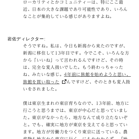
ローカリティとかコミュニティーは、特にここ最
近、日本の大きな課題であり可能性であり、いろん
なことが集約している感じがありますよね。
岩佐ディレクター:
そうですね。私は、今日も新潟から来たのですが、
新潟に移住して13年目です。今でこそ、いろんな方
から「いいね」って言われるんですけど、その時
は、完全な変人扱いでした。もう終わっちゃった
ね、みたいな感じ。
4年前に旅館を始めようと思い、
旅館を買い取った
んですけど、そのときも変人扱
いをされました。
僕は東京生まれの東京育ちなので、13年前、地方に
行こうと思うまでは、東京が中心だと思っていまし
た。東京がなかったら、地方なんて成り立たないぞ
と。でも、確実に地方が東京を支えてると思ってい
ます。地方が労働力をつくり東京に送っている、農
産物も地方から東京に行く。にもかかわらず、「地