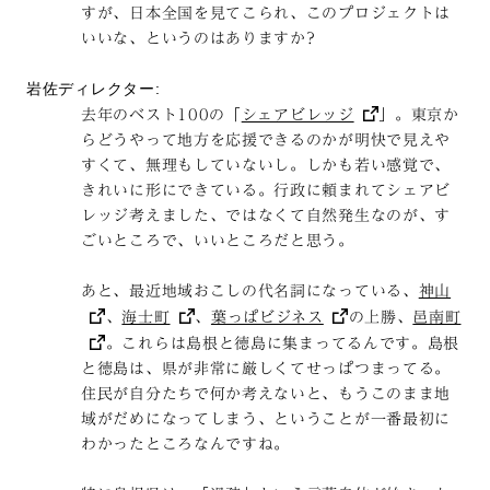
すが、日本全国を見てこられ、このプロジェクトは
いいな、というのはありますか?
岩佐ディレクター:
去年のベスト100の「
シェアビレッジ
」。東京か
らどうやって地方を応援できるのかが明快で見えや
すくて、無理もしていないし。しかも若い感覚で、
きれいに形にできている。行政に頼まれてシェアビ
レッジ考えました、ではなくて自然発生なのが、す
ごいところで、いいところだと思う。
あと、最近地域おこしの代名詞になっている、
神山
、
海士町
、
葉っぱビジネス
の上勝、
邑南町
。これらは島根と徳島に集まってるんです。島根
と徳島は、県が非常に厳しくてせっぱつまってる。
住民が自分たちで何か考えないと、もうこのまま地
域がだめになってしまう、ということが一番最初に
わかったところなんですね。