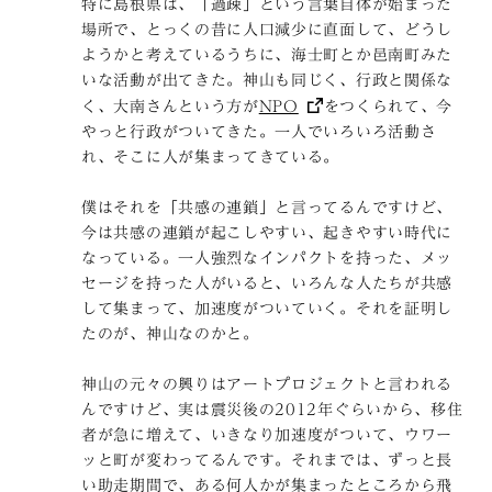
特に島根県は、「過疎」という言葉自体が始まった
場所で、とっくの昔に人口減少に直面して、どうし
ようかと考えているうちに、海士町とか邑南町みた
いな活動が出てきた。神山も同じく、行政と関係な
く、大南さんという方が
NPO
をつくられて、今
やっと行政がついてきた。一人でいろいろ活動さ
れ、そこに人が集まってきている。
僕はそれを「共感の連鎖」と言ってるんですけど、
今は共感の連鎖が起こしやすい、起きやすい時代に
なっている。一人強烈なインパクトを持った、メッ
セージを持った人がいると、いろんな人たちが共感
して集まって、加速度がついていく。それを証明し
たのが、神山なのかと。
神山の元々の興りはアートプロジェクトと言われる
んですけど、実は震災後の2012年ぐらいから、移住
者が急に増えて、いきなり加速度がついて、ウワー
ッと町が変わってるんです。それまでは、ずっと長
い助走期間で、ある何人かが集まったところから飛