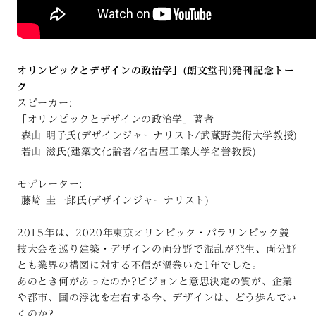
オリンピックとデザインの政治学」(朗文堂刊)発刊記念トー
ク
スピーカー:
「オリンピックとデザインの政治学」著者
森山 明子氏(デザインジャーナリスト/武蔵野美術大学教授)
若山 滋氏(建築文化論者/名古屋工業大学名誉教授)
モデレーター:
藤崎 圭一郎氏(デザインジャーナリスト)
2015年は、2020年東京オリンピック・パラリンピック競
技大会を巡り建築・デザインの両分野で混乱が発生、両分野
とも業界の構図に対する不信が渦巻いた1年でした。
あのとき何があったのか?ビジョンと意思決定の質が、企業
や都市、国の浮沈を左右する今、デザインは、どう歩んでい
くのか?