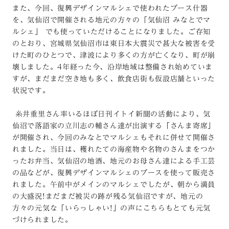
また、今回、復興デザインマルシェで使われたブース什器
を、気仙沼で開催される地元の方々の「気仙沼 みなとでマ
ルシェ」 でも使っていただけることになりました。ご存知
のとおり、宮城県気仙沼市は東日本大震災で甚大な被害を受
けた町のひとつで、津波により多くの方が亡くなり、町が崩
壊しました。4年経った今、沿岸地域は整備され始めていま
すが、まだまだ空き地も多く、飲食店街も仮設店舗といった
状況です。
糸井重里さん率いるほぼ日刊イトイ新聞の活動により、気
仙沼で落語家の立川志の輔さん達が出演する「さんま寄席」
が開催され、今回のみなとでマルシェもそれに併せて開催さ
れました。当日は、穫れたての海産物や名物のさんまをつか
ったお弁当、気仙沼の地酒、地元のお母さん達による手工芸
の品などが、復興デザインマルシェのブースを使って販売さ
れました。午前中がメインのマルシェでしたが、朝から満員
の大盛況!まだまだ被災の跡が残る気仙沼ですが、地元の
方々の元気な「いらっしゃい!」の声にこちらもとても元気
づけられました。