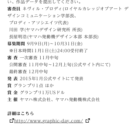
い、作品データを提出してください。
審査員
ネヴィル・ブロディ(ロイヤルカレッジオブアート デ
ザインコミュニケーション学部長、
ブロディ・アソシエイツ代表)
川田 学(ヤマハデザイン研究所 所長)
長屋明浩(ヤマハ発動機デザイン本部 本部長)
募集期間
9月9日(月)〜10月31日(金)
※日本時間11月1日(土)24:00受付終了
審 査
一次審査 11月中旬
公開審査 11月中旬〜12月上旬(公式サイト内にて)
最終審査 12月中旬
発 表
2015年1月公式サイトにて発表
賞
グランプリ1点 ほか
賞 金
グランプリ1万USドル
主 催
ヤマハ株式会社、ヤマハ発動機株式会社
詳細はこちら
http://www.graphic-day.com/