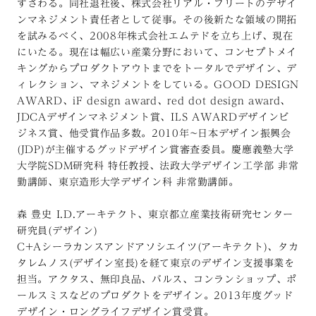
ずさわる。同社退社後、株式会社リアル・フリートのデザイ
ンマネジメント責任者として従事。その後新たな領域の開拓
を試みるべく、2008年株式会社エムテドを立ち上げ、現在
にいたる。現在は幅広い産業分野において、コンセプトメイ
キングからプロダクトアウトまでをトータルでデザイン、デ
ィレクション、マネジメントをしている。GOOD DESIGN
AWARD、iF design award、red dot design award、
JDCAデザインマネジメント賞、ILS AWARDデザインビ
ジネス賞、他受賞作品多数。2010年~日本デザイン振興会
(JDP)が主催するグッドデザイン賞審査委員。慶應義塾大学
大学院SDM研究科 特任教授、法政大学デザイン工学部 非常
勤講師、東京造形大学デザイン科 非常勤講師。
森 豊史 I.D.アーキテクト、東京都立産業技術研究センター
研究員(デザイン)
C+Aシーラカンスアンドアソシエイツ(アーキテクト)、タカ
タレムノス(デザイン室長)を経て東京のデザイン支援事業を
担当。アクタス、無印良品、バルス、コンランショップ、ポ
ールスミスなどのプロダクトをデザイン。2013年度グッド
デザイン・ロングライフデザイン賞受賞。