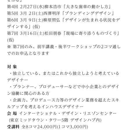
を作る」
第4回 2月27日(水)柳本浩市「大きな歯車の動かし方」
第5回 3月 2日(土)西澤明洋「ブランディングデザイン」
第6回 3月 9日(土)柳原照弘「デザインが生まれる状況をデ
ザインする」(仮)
第7回 3月16日(土)松田朋春「現場に寄り添うものづくり」
(仮)
※ 第7回のみ、前半講義・後半ワークショップの2コマ通し
でのお申込となります
対 象
・独立している、またはこれから独立しようと考えている
デザイナー
・プランナー、プロデューサーなどで中小企業とのデザイ
ン協働に関心のある方
・企画力、プロデュース力等のデザイン業務を超えたスキ
ルアップを考えるインハウスデザイナー
会 場
インターナショナル・デザイン・リエゾンセンター
(東京ミッドタウン・タワー5階 デザインハブ内)
受講料
全8コマ24,000円(1コマ3,000円)