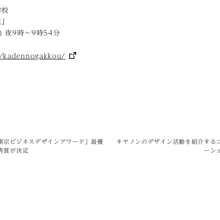
学校
電」
) 夜9時〜9時54分
jp/kadennogakkou/
東京ビジネスデザインアワード」最優
キヤノンのデザイン活動を紹介する
秀賞が決定
ーシ