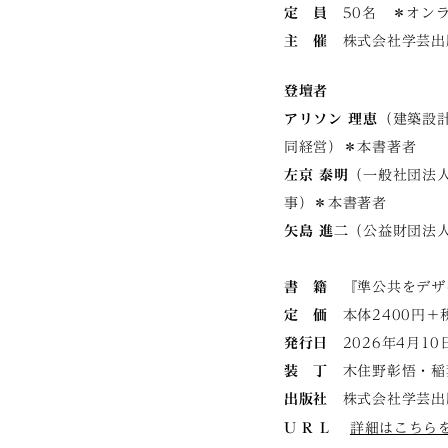
定 員
50名 ＊オンラ
主 催
株式会社学芸出
登壇者
アリソン 理恵
（建築設計
同経営）＊本書著者
左京 泰明
（一般社団法人
事）＊本書著者
矢島 進二
（公益財団法
書 籍
『準公共をデザイ
定 価
本体2400円＋
発行日
2026年4月10
装 丁
木住野彰悟・稲葉
出版社
株式会社学芸出
U R L
詳細はこちら