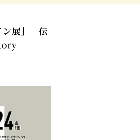
イン展」 伝
ory