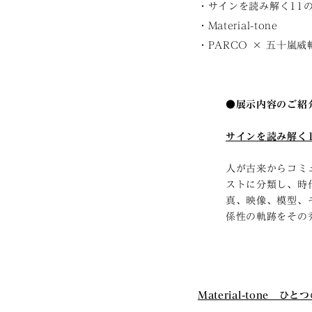
・サインを読み解く11
・Material-tone
・PARCO × 五十嵐威
●展示内容のご紹
サインを読み解く
人が古来からコミ
ストに分類し、時
真、映像、模型、
係性の軌跡をその
Material-tone