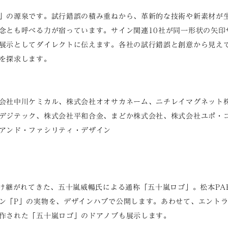
」の源泉です。試行錯誤の積み重ねから、革新的な技術や新素材が
念とも呼べる力が宿っています。サイン関連10社が同一形状の矢印
展示としてダイレクトに伝えます。各社の試行錯誤と創意から見え
を探求します。
会社中川ケミカル、株式会社オオサカネーム、ニチレイマグネット
デジテック、株式会社平和合金、まどか株式会社、株式会社ユポ・
アンド・ファシリティ・デザイン
受け継がれてきた、五十嵐威暢氏による通称「五十嵐ロゴ」。松本PA
ン「P」の実物を、デザインハブで公開します。あわせて、エント
作された「五十嵐ロゴ」のドアノブも展示します。