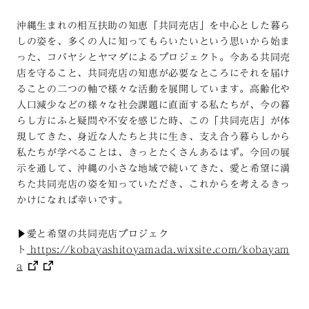
沖縄生まれの相互扶助の知恵「共同売店」を中心とした暮ら
しの姿を、多くの人に知ってもらいたいという思いから始ま
った、コバヤシとヤマダによるプロジェクト。今ある共同売
店を守ること、共同売店の知恵が必要なところにそれを届け
ることの二つの軸で様々な活動を展開しています。高齢化や
人口減少などの様々な社会課題に直面する私たちが、今の暮
らし方にふと疑問や不安を感じた時、この「共同売店」が体
現してきた、身近な人たちと共に生き、支え合う暮らしから
私たちが学べることは、きっとたくさんあるはず。今回の展
示を通して、沖縄の小さな地域で続いてきた、愛と希望に満
ちた共同売店の姿を知っていただき、これからを考えるきっ
かけになれば幸いです。
▶︎愛と希望の共同売店プロジェク
ト
https://kobayashitoyamada.wixsite.com/kobayam
a