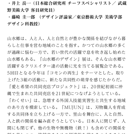
・井上 岳一（日本総合研究所 チーフスペシャリスト／ 武蔵
野美術大学 客員研究員）
・藤崎 圭一郎
（
デザイン評論家／東京藝術大学 美術学部
デザイン科教授
）
山水郷は、人と人、人と自然とが豊かな関係を結びながら暮
らしと仕事を営む地域のことを指す。かつての山水郷の多く
が過疎に悩む一方で、若い世代の活躍で息を吹き返し始めた
山水郷もある。「山水郷のデザイン」展は、そんな山水郷で
活躍するクリエイター達の活動に光を当てる展覧会である。
5回目となる今年は「コモンの再生」をテーマとした。取り
上げた3組の活動に、新たな共同性の萌芽を感じたからだ。
「愛と希望の共同売店プロジェクト」は、20世紀初頭に沖
縄で生まれた共同売店を21世紀につなげようとしている。
「わくせい」は、急増する外国人技能実習生と共生する地域
のあり方を模索している。「MUJUN」は、刃物職人を育成
する共同体を立ち上げる一方で、里山を舞台に、人と自然、
人と鉄の関係を編み直そうとしている。日本人に閉じず、人
間にも閉じず、他の生物や無機物（鉄！）も含めての関係を