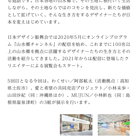
る造語です。日本各地の山水郷で、その土地に根付いて生活
しながら、その土地ならではのコモンを見出し、新たな価値
として拡げていく、そんな生き方をするデザイナーたちが日
本を変えはじめています。
日本デザイン振興会では2020年5月にオンラインブログラ
ム「山水郷チャンネル」の配信を始め、これまでに100名以
上の山水郷を拠点に活躍するデザイナーたちの生き方とその
活動を紹介してきました。2021年からは配信に登場したク
リエイターによる展覧会もスタート。
5回目となる今回は、わくせい／阿部航太（活動拠点：高知
県土佐市）、愛と希望の共同売店プロジェクト／小林未歩・
山田沙紀（同：沖縄県ほか）、MUJUN／小林新也（同：島
根県温泉津町）の3組が展示を行います。