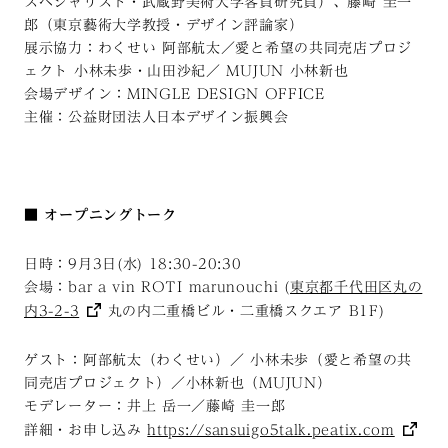
スペシャリスト・武蔵野美術大学客員研究員）、藤崎 圭一
郎（東京藝術大学教授・デザイン評論家）
展示協力：わくせい 阿部航太／愛と希望の共同売店プロジ
ェクト 小林未歩・山田沙紀／ MUJUN 小林新也
会場デザイン：MINGLE DESIGN OFFICE
主催：公益財団法人日本デザイン振興会
■ オープニングトーク
日時：9月3日(水) 18:30-20:30
会場：bar a vin ROTI marunouchi (
東京都千代田区丸の
内3-2-3
丸の内二重橋ビル・二重橋スクエア B1F)
ゲスト：阿部航太（わくせい）／ 小林未歩（愛と希望の共
同売店プロジェクト）／小林新也（MUJUN）
モデレーター：井上 岳一／藤崎 圭一郎
詳細・お申し込み
https://sansuigo5talk.peatix.com