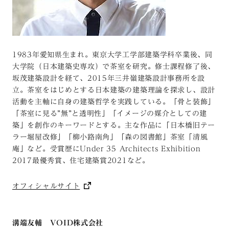
1983年愛知県生まれ。東京大学工学部建築学科卒業後、同
大学院（日本建築史専攻）で茶室を研究。修士課程修了後、
坂茂建築設計を経て、2015年三井嶺建築設計事務所を設
立。茶室をはじめとする日本建築の建築理論を探求し、設計
活動を主軸に自身の建築哲学を実践している。「骨と装飾」
「茶室に見る”無”と透明性」「イメージの媒介としての建
築」を創作のキーワードとする。主な作品に「日本橋旧テー
ラー堀屋改修」「柳小路南角」「森の図書館」茶室「清風
庵」など。受賞歴にUnder 35 Architects Exhibition
2017最優秀賞、住宅建築賞2021など。
オフィシャルサイト
溝端友輔 VOID株式会社