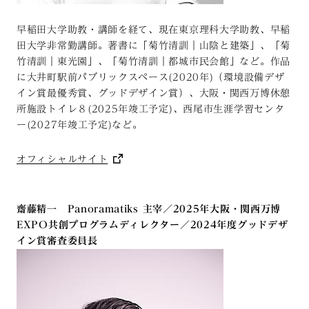
早稲田大学助教・講師を経て、現在東京理科大学助教、早稲
田大学非常勤講師。著書に「菊竹清訓｜山陰と建築」、「菊
竹清訓｜東光園」、「菊竹清訓｜都城市民会館」など。作品
に大井町駅前パブリックスペース(2020年)（環境設備デザ
イン賞最優秀賞、グッドデザイン賞）、大阪・関西万博休憩
所施設トイレ８(2025年竣工予定)、西尾市生涯学習センタ
ー(2027年竣工予定)など。
オフィシャルサイト
齋藤精一 Panoramatiks 主宰／2025年大阪・関西万博
EXPO共創プログラムディレクター／2024年度グッドデザ
イン賞審査委員長