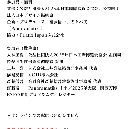
参加費：無料
共催：公益社団法人2025年日本国際博覧会協会、公益財団
法人日本デザイン振興会
企画・プロデュース：齋藤精一、佐々木実
（Panoramatiks）
協力：Peatix Japan株式会社
登壇者（敬称略）：
大林正樹 公益社団法人2025年日本国際博覧会協会 企画局
持続可能性部資源循環課 参事
三井 嶺 株式会社三井嶺建築設計事務所 代表
溝端友輔 VOID株式会社
斎藤信吾 合同会社斎藤信吾建築設計事務所 代表
齋藤精一 Panoramatiks 主宰／2025年大阪・関西万博
EXPO共創プログラムディレクター
＊オンラインでの配信はいたしません。