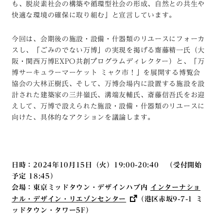
も、脱炭素社会の構築や循環型社会の形成、自然との共生や
快適な環境の確保に取り組む」と宣言しています。
今回は、会期後の施設・設備・什器類のリユースにフォーカ
スし、「ごみのでない万博」の実現を掲げる齋藤精一氏（大
阪・関西万博EXPO共創プログラムディレクター）と、「万
博サーキュラーマーケット ミャク市！」を展開する博覧会
協会の大林正樹氏、そして、万博会場内に設置する施設を設
計された建築家の三井嶺氏、溝端友輔氏、斎藤信吾氏をお迎
えして、万博で設えられた施設・設備・什器類のリユースに
向けた、具体的なアクションを議論します。
日時：2024年10月15日（火）19:00-20:40 （受付開始
予定 18:45）
会場：東京ミッドタウン・デザインハブ内
インターナショ
ナル・デザイン・リエゾンセンター
（港区赤坂9-7-1 ミ
ッドタウン・タワー5F）