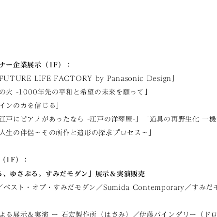
ナー企業展示（1F）：
RE LIFE FACTORY by Panasonic Design」
火 -1000年先の平和と希望の未来を願って」
インのカを信じる」
江戸にピアノがあったなら -江戸の洋琴屋-」「道具の再野生化 一
人生の伴侶〜その所作と造形の探求プロセス〜」
（1F）：
ろ、ゆさぶる。すみだモダン」展示＆実演販売
ベスト・オブ・すみだモダン／Sumida Contemporary／す
よる展示＆実演 ー 石宏製作所（はさみ）／伊藤バインダリー（ド