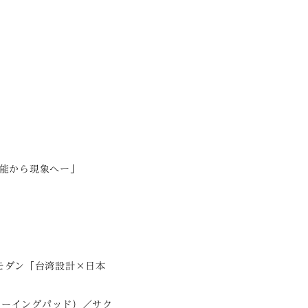
機能から現象へー」
みだモダン「台湾設計×日本
ローイングパッド）／サク