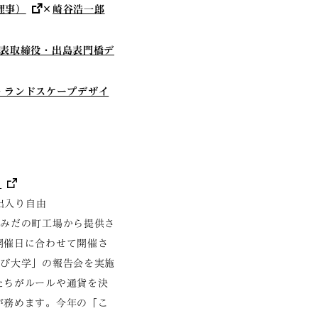
理事）
×
崎谷浩一郎
代表取締役・出島表門橋デ
・ランドスケープデザイ
ー
出入り自由
すみだの町工場から提供さ
開催日に合わせて開催さ
そび大学」の報告会を実施
たちがルールや通貨を決
が務めます。今年の「こ