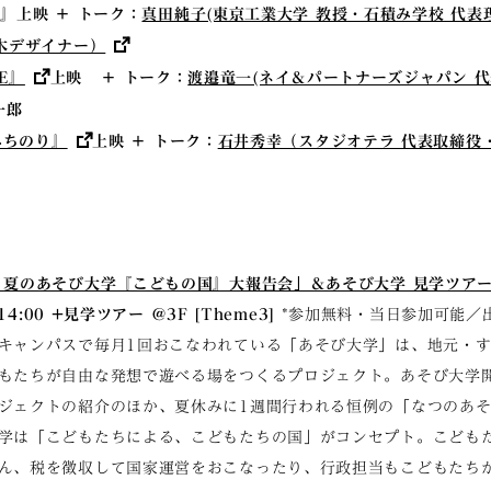
NE』上映 ＋ トーク：
真田純子(東京工業大学 教授・石積み学校 代表
土木デザイナー）
E』
上映 ＋ トーク：
渡邉竜一(ネイ＆パートナーズジャパン 
一郎
みちのり』
上映 ＋ トーク：
石井秀幸（スタジオテラ 代表取締役
 夏のあそび大学『こどもの国』大報告会」＆あそび大学 見学ツア
14:00 +見学ツアー ＠3F [Theme3]
*参加無料・当日参加可能／
キャンパスで毎月1回おこなわれている「あそび大学」は、地元・
もたちが自由な発想で遊べる場をつくるプロジェクト。あそび大学
ジェクトの紹介のほか、夏休みに1週間行われる恒例の「なつのあ
学は「こどもたちによる、こどもたちの国」がコンセプト。こども
ん、税を徴収して国家運営をおこなったり、行政担当もこどもたち