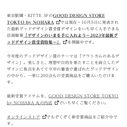
東京駅隣・KITTE 3Fの
GOOD DESIGN STORE
TOKYO by NOHARA
では現在～10月5日に発表され
た最新グッドデザイン賞受賞デザインをいち早く入手できる
店頭催事
「デザインのいまを手に入れよう－
2023
年最新グ
ッドデザイン賞受賞特集－
」
を開催中です。
今年度のグッドデザイン賞のテーマは「アウトカムのあるデ
ザイン」。美しさと、理想や目的を果たすことを両立したデ
ザインに焦点をあてて今年の審査で選ばれた
グッドデザイン
の中から、
一挙に2
00
点
もの
受賞
商品
をご購入いただけま
す。
最新受賞アイテムを、
GOOD DESIGN STORE TOKYO
by NOHARA
丸の内店
で
いち早く
ご覧ください。
オンラインストア
でもぞくぞく新受賞商品をご紹介中で
す。