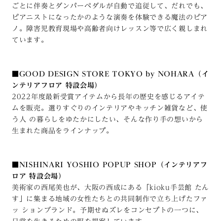
ごとに伴奏とダンパーペダルが自動で追従して、だれでも、
ピアニストになったかのような演奏を体験できる魔法のピア
ノ。障害児教育現場や高齢者向けレッスン等で広く親しまれ
ています。
■GOOD DESIGN STORE TOKYO by NOHARA（イ
ンテリアフロア 特設会場）
2022年度最新受賞アイテムから長年の歴史を感じるアイテ
ムを販売。選りすぐりのインテリアやキッチン雑貨など、使
う人 の暮らしをゆたかにしたい、そんな作り手の想いから
生まれた商品をラインナップ。
■NISHINARI YOSHIO POPUP SHOP（インテリアフ
ロア 特設会場）
美術家の西尾美也が、大阪の西成にある「kioku手芸館 たん
す」に集まる地域の女性たちとの共同制作で立ち上げたファ
ッ ションブランド。予期せぬズレをコンセプトの一つに、