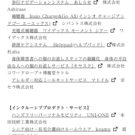
歩行ナビゲーションシステム あしらせ
株式会社
Ashirase
補聴器 Insio Charge&Go AX(インシオ チャージアン
ドゴー エーエックス)
シバントス株式会社
充電式補聴器 ワイデックス モーメント シアー
ワ
イデックス株式会社
排泄ケアシステム Helppad(ヘルプパッド）
株式会
社aba
身体障害者への服のお直しスタッフの組織化 身体の不自
由な人への服のお直しサービス「キヤスク」
株式会社
コワードローブ＋博報堂ケトル
アレルギー対応ミールキットサービス マトイル
京
セラ株式会社
【
インクルーシブプロダクト・サービス
】
ハンズフリーパーソナルモビリティ UNI-ONE
本
田技研工業株式会社
シニア向け・在宅介護向けルームウエア keamu
冨