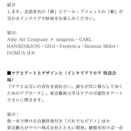
紹介
します。北欧家具の「静」とアール・ブリュットの「動」が
交わるインテリアの妙味をお楽しみください。
展示:
Able Art Company × sangetsu・CARL
HANSEN&SON・GIGI・Frederica・Herman Miller・
DOMUS ほか
■ケアとアートとデザインと（インテリアフロア 特設会
場）
「ケアとは互いの存在を認め合い、誰もが共に暮らしてゆく
ためのアプローチ」。東京藝術大学はケアの可能性をアート
でさらに開きます。
展示：
指一本で弾ける自動伴奏付き「だれでもピアノ」ほか
東京藝大がヤマハ株式会社とともに開発。鍵盤を叩けば一音