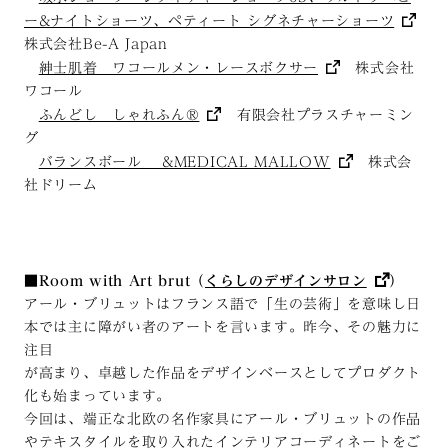
ー&ナイトショーツ、ペティート シグネチャーショーツ
株式会社Be-A Japan
紳士肌着 ワコールメン・レースボクサー
株式会社
ワコール
ふんどし しゃれふん®︎
有限会社プラスチャーミン
グ
バランスボール &MEDICAL MALLOW
株式会
社ドリーム
■Room with Art brut（
くらしのデザインサロン
）
アール・ブリュットはフランス語で「生の芸術」を意味し日
本では主に障がい者のアートを言います。昨今、その魅力に
注目
が高まり、卓越した作品をデザインベースとしてプロダクト
化も始まっています。
今回は、端正な北欧の名作家具にアール・ブリュットの作品
やテキスタイルを取り入れたインテリアコーディネートをご