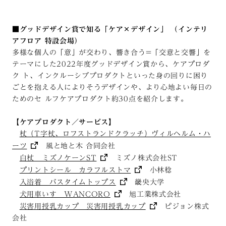
■グッドデザイン賞で知る「ケア×デザイン」 （インテリ
アフロア 特設会場）
多様な個人の「意」が交わり、響き合う=「交意と交響」を
テーマにした2022年度グッドデザイン賞から、ケアプロダ
ク ト、インクルーシブプロダクトといった身の回りに困り
ごとを抱える人によりそうデザインや、より心地よい毎日の
ためのセ ルフケアプロダクト約30点を紹介します。
【ケアプロダクト／サービス】
杖（T字杖、ロフストランドクラッチ）ヴィルヘルム・ハ
ーツ
風と地と木 合同会社
白杖 ミズノケーンST
ミズノ株式会社ST
プリントシール カラフルストマ
小林稔
入浴着 バスタイムトップス
畿央大学
犬用車いす WANCORO
旭工業株式会社
災害用授乳カップ 災害用授乳カップ
ピジョン株式
会社