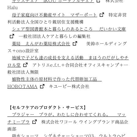
キッズチェア IKOU ポータブルチェア
株式会社
Halu
母子家庭向け不動産サイト マザーポート
特定非営
利活動法人全国ひとり親居住支援機構
シェア型図書館本と暮らしのあるところ だいかい文庫
一般社団法人ケアと暮らしの編集社
薬局 えんがわ薬局株式会社
美鈴ホールディング
ス＋ono設計室
地域で子ども達の成長を支える活動 まほうのだがしやチ
ロル堂
アトリエe.f.t.＋合同会社オフィスキャンプ＋一
般社団法人無限
植物性主体の原材料で作った代替卵加工品
HOBOTAMA
キユーピー株式会社
【
セルフケアのプロダクト・サービス
】
ブラジャー ブラが、わたしに合わせてくれる。 マッ
チミーブラ
株式会社ワコール ウイングブランド商品企
画部
吸水ショーツ シグネチャーショーツ03、ウルトラヘビ