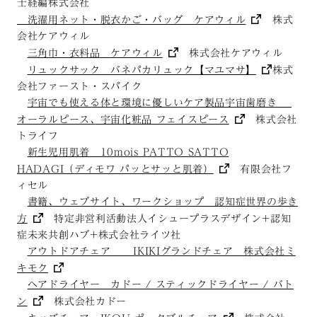
士経編株式会社
洗濯用ネット・脱衣かご・バッグ ケアウィル
株式
会社ケアウィル
三角巾・衣料品 ケアウィル
株式会社ケアウィル
リュックサック バネパカリュック【マユマサ】
株式
会社ファースト・スパイク
宇宙でも使える体と環境に優しいケア製品宇宙歯磨き
オーラルピース、宇宙化粧品 フェイスピース
株式会社
トライフ
新生児用肌着 10mois PATTO SATTO
HADAGI（ディモワ パッとサッと肌着）
有限会社フ
ィセル
書籍、ウェブサイト、ワークショップ 認知症世界の歩き
方
特定非営利活動法人イシュープラスデザイン+認知
症未来共創ハブ+株式会社ライツ社
アウトドアチェア IKIKIグランドチェア 株式会社ミ
キモク
ヘアドライヤー カドー / スティックドライヤー / バト
ン
株式会社カドー