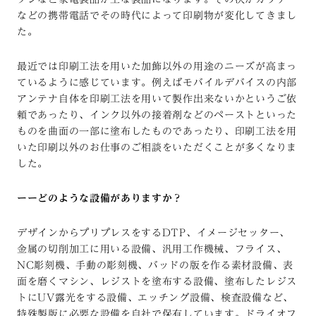
などの携帯電話でその時代によって印刷物が変化してきまし
た。
最近では印刷工法を用いた加飾以外の用途のニーズが高まっ
ているように感じています。例えばモバイルデバイスの内部
アンテナ自体を印刷工法を用いて製作出来ないかというご依
頼であったり、インク以外の接着剤などのペーストといった
ものを曲面の一部に塗布したものであったり、印刷工法を用
いた印刷以外のお仕事のご相談をいただくことが多くなりま
した。
ーーどのような設備がありますか？
デザインからプリプレスをするDTP、イメージセッター、
金属の切削加工に用いる設備、汎用工作機械、フライス、
NC彫刻機、手動の彫刻機、バッドの版を作る素材設備、表
面を磨くマシン、レジストを塗布する設備、塗布したレジス
トにUV露光をする設備、エッチング設備、検査設備など、
特殊製版に必要な設備を自社で保有しています。ドライオフ