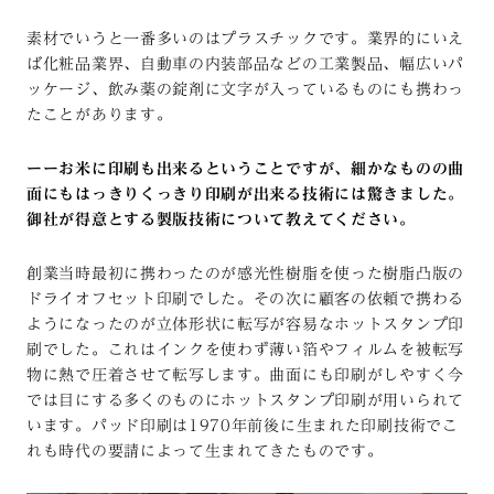
素材でいうと一番多いのはプラスチックです。業界的にいえ
ば化粧品業界、自動車の内装部品などの工業製品、幅広いパ
ッケージ、飲み薬の錠剤に文字が入っているものにも携わっ
たことがあります。
ーーお米に印刷も出来るということですが、細かなものの曲
面にもはっきりくっきり印刷が出来る技術には驚きました。
御社が得意とする製版技術について教えてください。
創業当時最初に携わったのが感光性樹脂を使った樹脂凸版の
ドライオフセット印刷でした。その次に顧客の依頼で携わる
ようになったのが立体形状に転写が容易なホットスタンプ印
刷でした。これはインクを使わず薄い箔やフィルムを被転写
物に熱で圧着させて転写します。曲面にも印刷がしやすく今
では目にする多くのものにホットスタンプ印刷が用いられて
います。パッド印刷は1970年前後に生まれた印刷技術でこ
れも時代の要請によって生まれてきたものです。