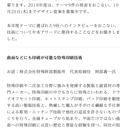
募ります。2018年度は、テーマ9件の発表をおこない、10
月25日(木)までデザイン提案を募集中です。
本年度テーマに選ばれた9社へのインタビューをおこない、
技術についてや本アワードに期待することなどをお聞きしま
した。
曲面などにも印刷が可能な特殊印刷技術
お話：株式会社特殊阿部製版所 代表取締役 阿部義一氏
特殊印刷や二次加工分野に強みを発揮する製版と副資材の専
門メーカー。特殊印刷の中でもさらに特殊といわれる、ドラ
イオフセット印刷、ホットスタンプ印刷、パッド印刷を駆使
する高い製版技術と、熟練した職人が手がける繊細な手仕事
による彫刻・エッチング技術で他社の追従を許さないものづ
くりを行う。金属チューブから始まり、平面だけではない曲
面への特殊印刷には長い歴史と豊富な経験を持つ、同社の取