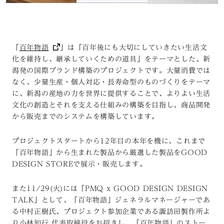
「
百年物語
」は「百年後にも大切にしていきたい生活文
化を維持し、継承していくための道具」をテーマとした、新
潟発の国際ブランド構築のプロジェクトです。大量消費では
なく、少量生産・個人対応・長寿命型のものづくりをテーマ
に、新潟の産地の力を世界に提供することで、よりよい生活
文化の創造とそれを支える仕組みの構築を目指し、商品開発
から販売までのシステムを構築しています。
プロジェクトスタートから12年目の本年を機に、これまで
「百年物語」から生まれた製品から厳選した製品をGOOD
DESIGN STOREで展示・販売します。
また11/29(火)には「PMQ x GOOD DESIGN DESIGN
TALK」として、「百年物語」ジェネラルマネージャーであ
る中村正樹氏、プロジェクト参加企業である諏訪田製作所よ
り小林知行 代表取締役をお招きし、「百年物語」のストー