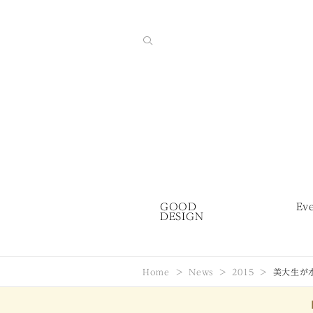
GOOD
Ev
DESIGN
Home
News
2015
美大生が