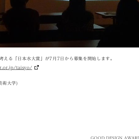
考える「日本水大賞」が7月7日から募集を開始します。
.or.jp/taisyo/
美術大学)
GOOD DESIGN AWARD 