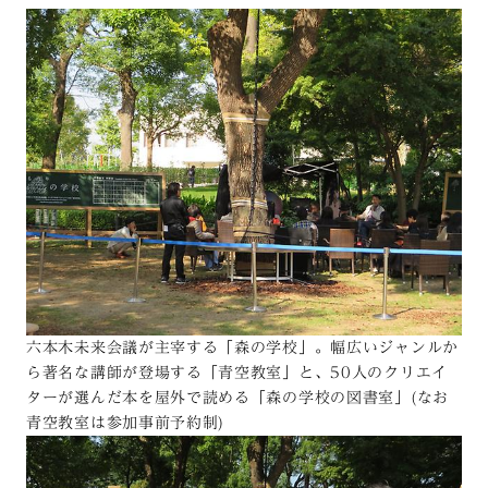
六本木未来会議が主宰する「森の学校」。幅広いジャンルか
ら著名な講師が登場する「青空教室」と、50人のクリエイ
ターが選んだ本を屋外で読める「森の学校の図書室」(なお
青空教室は参加事前予約制)