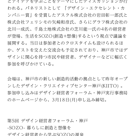
とアイデアを学ぶことをテーマにしたディスカッションが行
われる。パネリストとして 「デザイン・エクセレント・カ
ンパニー賞」を受賞したアスクル株式会社の岩田彰一郎氏と
株式会社フェリシモの矢崎和彦氏、さらにグラフ株式会社の
北川一成氏、千島土地株式会社の芝川能一氏の4名の経営者
が登場、生活をSOZO(創造+想像)するという視点で議論を
展開する。当日は参加者とのクロスタイムも設けられるほ
か、ゲストを交えた交流会も予定されており、神戸市ではデ
ザインに関心を持つ市民や経営者、デザイナーなどに幅広く
参加を呼びかけている。
会場は、神戸市の新しい創造的活動の拠点として昨年オープ
ンしたデザイン・クリエイティブセンター神戸(KIITO) 。
参加申し込みはデザイン経営者フォーラム・神戸実行事務局
のホームページから、3月18日(月)申し込み締切。
第5回 デザイン経営者フォーラム・神戸
-SOZO- 暮らしに創造と想像を
デザイン経営者から学ぶSOZOの源泉