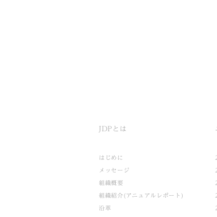
JDPとは
はじめに
メッセージ
組織概要
組織紹介(アニュアルレポート)
沿革