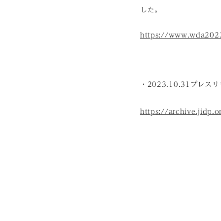
した。
https://www.wda2023
・2023.10.31プ
https://archive.jidp