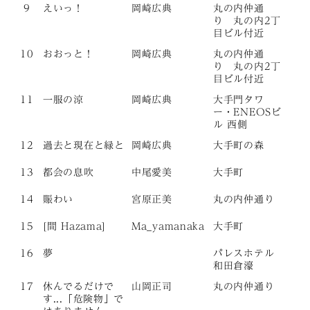
9
えいっ！
岡崎広典
丸の内仲通
り 丸の内2丁
目ビル付近
10
おおっと！
岡崎広典
丸の内仲通
り 丸の内2丁
目ビル付近
11
一服の涼
岡崎広典
大手門タワ
ー・ENEOSビ
ル 西側
12
過去と現在と緑と
岡崎広典
大手町の森
13
都会の息吹
中尾愛美
大手町
14
賑わい
宮原正美
丸の内仲通り
15
[間 Hazama]
Ma_yamanaka
大手町
16
夢
パレスホテル
和田倉濠
17
休んでるだけで
山岡正司
丸の内仲通り
す...「危険物」で