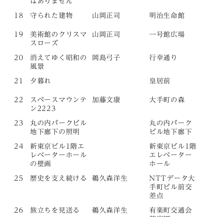
はありません
18
守られた建物
山岡正司
明治生命館
19
美術館のクリスマ
山岡正司
一号館広場
スローズ
20
消えてゆく昭和の
岡島弓子
行幸通り
風景
21
夕暮れ
皇居前
22
スペースマウンテ
加藤文康
大手町の森
ン2223
23
丸の内パークビル
丸の内パーク
地下廊下の照明
ビル地下廊下
24
新東京ビル1階エ
新東京ビル1階
レベーターホール
エレベーター
の壁画
ホール
25
歴史を支え続ける
鵜久森洋生
NTTデータ大
手町ビル前交
差点
26
旅立ちを見送る
鵜久森洋生
有楽町交通会