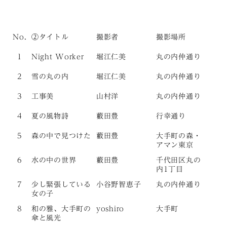
No.
②タイトル
撮影者
撮影場所
1
Night Worker
堀江仁美
丸の内仲通り
2
雪の丸の内
堀江仁美
丸の内仲通り
3
工事美
山村洋
丸の内仲通り
4
夏の風物詩
藪田豊
行幸通り
5
森の中で見つけた
藪田豊
大手町の森・
アマン東京
6
水の中の世界
藪田豊
千代田区丸の
内1丁目
7
少し緊張している
小谷野智恵子
丸の内仲通り
女の子
8
和の雅、大手町の
yoshiro
大手町
傘と風光