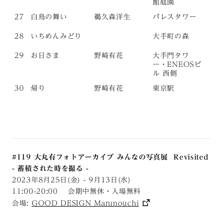
館庭園
27
白鳥の舞い
鵜久森洋生
パレスタワー
28
いちめんみどり
大手町の森
29
お日さま
野崎有花
大手門タワ
ー・ENEOSビ
ル 西側
30
帰り
野崎有花
東京駅
#119 大丸有フォトアーカイブ みんなの写真展 Revisited
- 蓄積された時を撮る -
2023年8月25日(金) - 9月13日(水)
11:00-20:00 会期中無休・入場無料
会場:
GOOD DESIGN Marunouchi