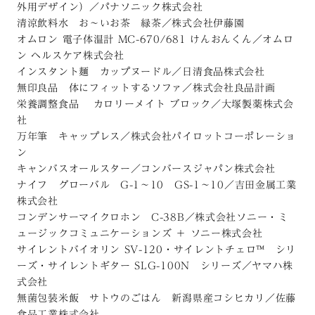
外用デザイン）／パナソニック株式会社
清涼飲料水 お〜いお茶 緑茶／株式会社伊藤園
オムロン 電子体温計 MC-670/681 けんおんくん／オムロ
ン ヘルスケア株式会社
インスタント麺 カップヌードル／日清食品株式会社
無印良品 体にフィットするソファ／株式会社良品計画
栄養調整食品 カロリーメイト ブロック／大塚製薬株式会
社
万年筆 キャップレス／株式会社パイロットコーポレーショ
ン
キャンバスオールスター／コンバースジャパン株式会社
ナイフ グローバル G-1〜10 GS-1〜10／吉田金属工業
株式会社
コンデンサーマイクロホン C-38B／株式会社ソニー・ミ
ュージックコミュニケーションズ ＋ ソニー株式会社
サイレントバイオリン SV-120・サイレントチェロ™ シリ
ーズ・サイレントギター SLG-100N シリーズ／ヤマハ株
式会社
無菌包装米飯 サトウのごはん 新潟県産コシヒカリ／佐藤
食品工業株式会社