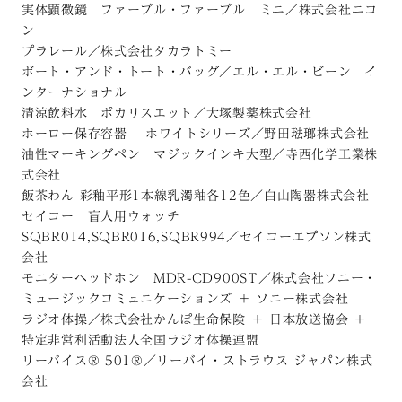
実体顕微鏡 ファーブル・ファーブル ミニ／株式会社ニコ
ン
プラレール／株式会社タカラトミー
ボート・アンド・トート・バッグ／エル・エル・ビーン イ
ンターナショナル
清涼飲料水 ポカリスエット／大塚製薬株式会社
ホーロー保存容器 ホワイトシリーズ／野田琺瑯株式会社
油性マーキングペン マジックインキ大型／寺西化学工業株
式会社
飯茶わん 彩釉平形1本線乳濁釉各12色／白山陶器株式会社
セイコー 盲人用ウォッチ
SQBR014,SQBR016,SQBR994／セイコーエプソン株式
会社
モニターヘッドホン MDR-CD900ST／株式会社ソニー・
ミュージックコミュニケーションズ ＋ ソニー株式会社
ラジオ体操／株式会社かんぽ生命保険 ＋ 日本放送協会 ＋
特定非営利活動法人全国ラジオ体操連盟
リーバイス® 501®／リーバイ・ストラウス ジャパン株式
会社