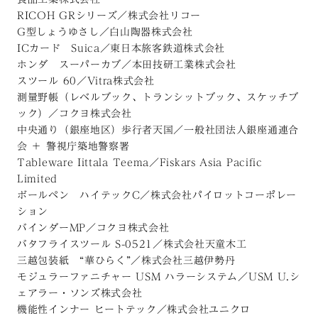
RICOH GRシリーズ／株式会社リコー
G型しょうゆさし／白山陶器株式会社
ICカード Suica／東日本旅客鉄道株式会社
ホンダ スーパーカブ／本田技研工業株式会社
スツール 60／Vitra株式会社
測量野帳（レベルブック、トランシットブック、スケッチブ
ック）／コクヨ株式会社
中央通り（銀座地区）歩行者天国／一般社団法人銀座通連合
会 ＋ 警視庁築地警察署
Tableware Iittala Teema／Fiskars Asia Pacific
Limited
ボールペン ハイテックC／株式会社パイロットコーポレー
ション
バインダーMP／コクヨ株式会社
バタフライスツール S-0521／株式会社天童木工
三越包装紙 “華ひらく”／株式会社三越伊勢丹
モジュラーファニチャー USM ハラーシステム／USM U.シ
ェアラー・ソンズ株式会社
機能性インナー ヒートテック／株式会社ユニクロ