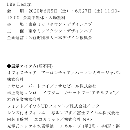
Life Design
会 期：2020年6月5日（金）～6月27日（土）11:00–
18:00 会期中無休・入場無料
会 場：東京ミッドタウン・デザインハブ
主 催：東京ミッドタウン・デザインハブ
企画運営：公益財団法人日本デザイン振興会
●展示アイテム
(順不同)
オフィスチェア アーロンチェア／ハーマンミラージャパン
株式会社
アサヒスーパードライ／アサヒビール株式会社
卓上簡易コンロ イワタニ カセットフー“アモルフォ”／
岩谷産業株式会社
フォント／イワタUDフォント／株式会社イワタ
レンズ付きフィルム 写ルンです／富士フイルム株式会社
内装用壁材 エコカラット／株式会社INAX
充電式ニッケル水素電池 エネループ (単3形・単4形：海