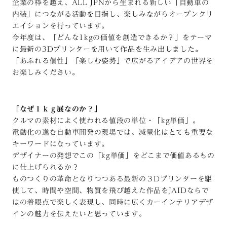
企業の枠を越え、ALL JPNから生まれる新しい「自動車の
内装」につながる活動を目指し、楽しみながらオープンクリ
エイションを行っています。
今年度は、「どんな1kgの価値を創造できるか？」をテーマ
に最新の3Dプリンターを用いて作品を生み出しました。
「あふれる個性」「楽しむ姿勢」で広がるアイデアの世界を
お楽しみください。
「なぜ１ｋｇ展なのか？」
クルマの素材によく使われる値段の単位・「kg単価」。
電動化の進む自動車開発の現場では、減量化はとても重要な
キーワードになっています。
デザイナーの発想でこの「kg単価」をどこまで価値あるもの
に仕上げられるか？
ものつくりの革命となりつつある最新の３Dプリンターを駆
使して、時間や空間、物質を飛び越えた作品をJAIDならで
はの着眼点で楽しく表現し、同時に広くカーインテリアデザ
インの魅力を伝えたいと思っています。