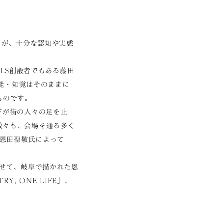
たが、十分な認知や実態
ALS創設者でもある藤田
知能・知覚はそのままに
ものです。
ジが街の人々の足を止
数々も、会場を通る多く
の恩田聖敬氏によって
わせて、岐阜で描かれた恩
, ONE LIFE」、