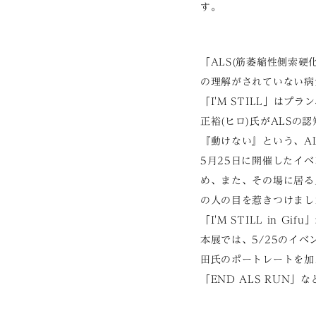
す。
「ALS(筋萎縮性側索
の理解がされていない病
「I'M STILL」は
正裕(ヒロ)氏がALS
『動けない』という、A
5月25日に開催したイ
め、また、その場に居る
の人の目を惹きつけまし
「I'M STILL in G
本展では、5/25のイ
田氏のポートレートを加え、
「END ALS RUN