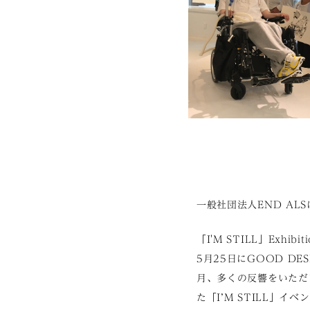
一般社団法人END ALSに
「I'M STILL」Exhibi
5月25日にGOOD DES
月、多くの反響をいただ
た「I’M STILL」イベ