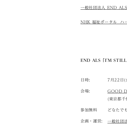
一般社団法人 END AL
NHK 福祉ポータル ハート
END ALS「I'M STILL
日時:
7月22日(金
会場:
GOOD DE
(東京都千
参加無料
どなたで
企画・運営:
一般社団法