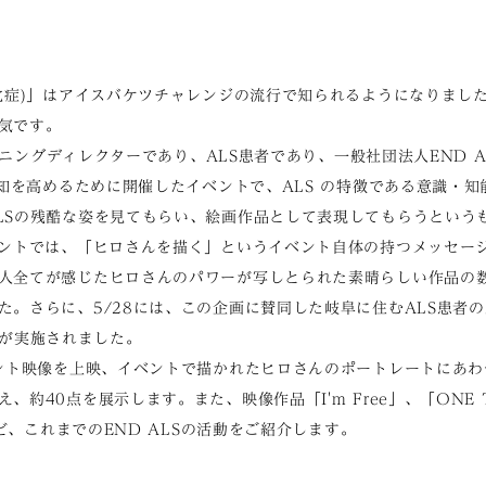
硬化症)」はアイスバケツチャレンジの流行で知られるようになりまし
気です。
プランニングディレクターであり、ALS患者であり、一般社団法人END 
の認知を高めるために開催したイベントで、ALS の特徴である意識・
LSの残酷な姿を見てもらい、絵画作品として表現してもらうという
ベントでは、「ヒロさんを描く」というイベント自体の持つメッセー
人全てが感じたヒロさんのパワーが写しとられた素晴らしい作品の
た。さらに、5/28には、この企画に賛同した岐阜に住むALS患者
ifu」が実施されました。
ベント映像を上映、イベントで描かれたヒロさんのポートレートにあ
約40点を展示します。また、映像作品「I'm Free」、「ONE TRY
」など、これまでのEND ALSの活動をご紹介します。