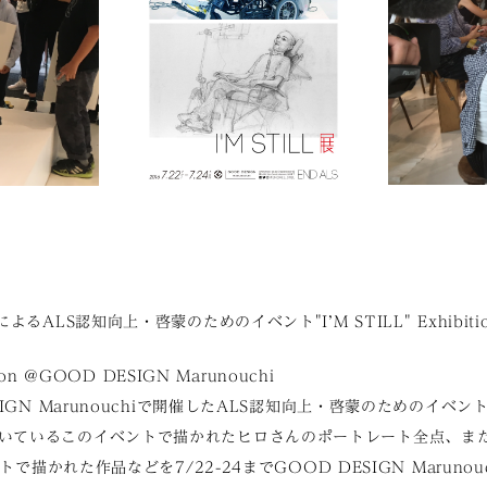
よるALS認知向上・啓蒙のためのイベント"I’M STILL" Exhibit
tion @GOOD DESIGN Marunouchi
IGN Marunouchiで開催したALS認知向上・啓蒙のためのイベント「
いているこのイベントで描かれたヒロさんのポートレート全点、ま
ントで描かれた作品などを7/22-24までGOOD DESIGN Maruno