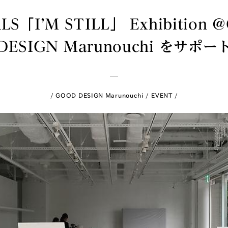
LS「I’M STILL」 Exhibition
DESIGN Marunouchi をサポー
GOOD DESIGN Marunouchi
EVENT